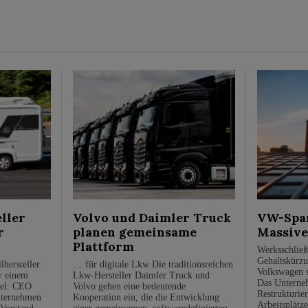
ller
Volvo und Daimler Truck
VW-Spa
r
planen gemeinsame
Massive
l
Plattform
Werksschlie
Gehaltskürzu
hersteller
… für digitale Lkw Die traditionsreichen
Volkswagen s
r einem
Lkw-Hersteller Daimler Truck und
Das Unterneh
sel: CEO
Volvo gehen eine bedeutende
Restrukturier
nternehmen
Kooperation ein, die die Entwicklung
Arbeitsplätze