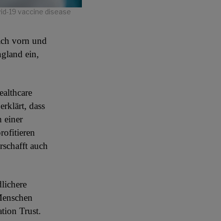
ovid-19 vaccine disease
ach vorn und
ngland ein,
ealthcare
rklärt, dass
h einer
rofitieren
rschafft auch
lichere
Menschen
tion Trust.