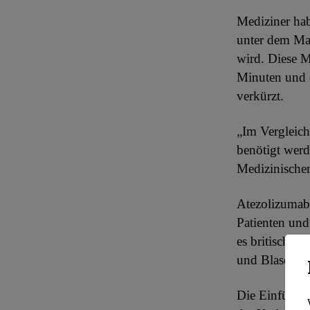
Mediziner ha
unter dem Mar
wird. Diese 
Minuten und e
verkürzt.
„Im Vergleich
benötigt werd
Medizinischer
Atezolizumab
Patienten und
es britischen
und Blasenkre
Die Einführun