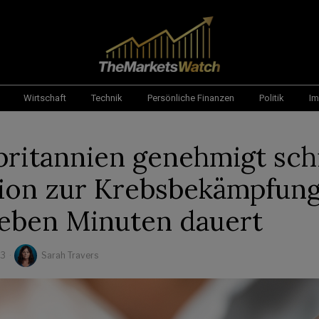
Wirtschaft
Technik
Persönliche Finanzen
Politik
Im
ritannien genehmigt sch
tion zur Krebsbekämpfung
ieben Minuten dauert
23
Sarah Travers