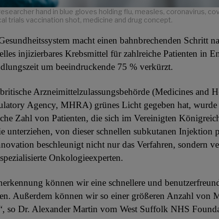
 researcher hand in blue gloves holding flu, measles, coronavirus, c
cal trials vaccination shot, medicine and drug concept.
 Gesundheitssystem macht einen bahnbrechenden Schritt n
elles injizierbares Krebsmittel für zahlreiche Patienten in E
ndlungszeit um beeindruckende 75 % verkürzt.
ritische Arzneimittelzulassungsbehörde (Medicines and H
ulatory Agency, MHRA) grünes Licht gegeben hat, wurde e
liche Zahl von Patienten, die sich im Vereinigten Königreic
 unterziehen, von dieser schnellen subkutanen Injektion p
nnovation beschleunigt nicht nur das Verfahren, sondern ve
 spezialisierte Onkologieexperten.
nerkennung können wir eine schnellere und benutzerfreund
ten. Außerdem können wir so einer größeren Anzahl von 
n“, so Dr. Alexander Martin vom West Suffolk NHS Founda