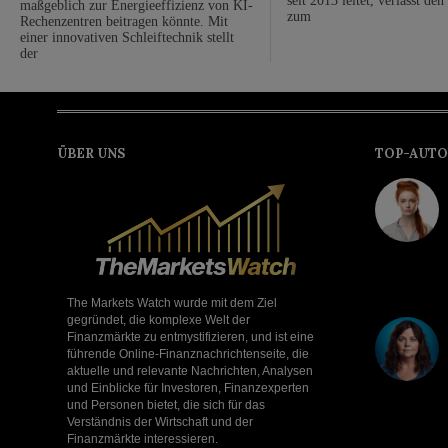
seit 2013 leitet, verlässt de
maßgeblich zur Energieeffizienz von KI-
zum
Rechenzentren beitragen könnte. Mit
einer innovativen Schleiftechnik stellt
der
ÜBER UNS
TOP-AUTO
The Markets Watch wurde mit dem Ziel
gegründet, die komplexe Welt der
Finanzmärkte zu entmystifizieren, und ist eine
führende Online-Finanznachrichtenseite, die
aktuelle und relevante Nachrichten, Analysen
und Einblicke für Investoren, Finanzexperten
und Personen bietet, die sich für das
Verständnis der Wirtschaft und der
Finanzmärkte interessieren.