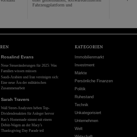
n Vorstand
einer gemeinsamen, softwaredefinierten
Fahrzeugplattform und
REN
KATEGORIEN
Rosalind Evans
Immobilienmarkt
Investment
Neue Steueränderungen für 2025: Was
Familien wissen müssen
Märkte
Saudi-Arabien und Iran vereinigen sich:
Persönliche Finanzen
Eine neue Ära der militärischen
Zusammenarbeit
Politik
Ruhestand
Sarah Travers
Technik
Wall Street-Analysten heben Top-
Unkategorisiert
Dividendenaktien für Anleger hervor
Rao’s Homemade nimmt mit einem
Unternehmen
Debüt-Wagen an der Macy’s
Welt
Thanksgiving Day Parade teil
Wirtschaft