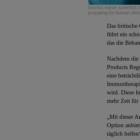
Doctor, nurse, scientist,
preparing for human clini
Das britische
führt ein schn
das die Beha
Nachdem die b
Products Reg
eine beträcht
Immuntherapie
wird. Diese I
mehr Zeit für
„Mit dieser A
Option anbie
täglich helfe