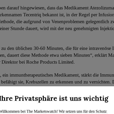
ben darauf hingewiesen, dass das Medikament Atezolizuma
kennamen Tecentriq bekannt ist, in der Regel per Infusion
Methode, die aufgrund von Venenproblemen gelegentlich z
iner Stunde dauert, wird mit der neu genehmigten Injekti
 zu den üblichen 30-60 Minuten, die für eine intravenöse 
en, dauert diese Methode etwa sieben Minuten“, erklärt Ma
 Direktor bei Roche Products Limited.
, ein immuntherapeutisches Medikament, stärkt die Immu
 befähigt sie, Krebszellen zu erkennen und zu vernichten. 
 Patienten, die mit verschiedenen Krebsarten wie Lungen-, B
bs zu kämpfen haben, per Transfusion verabreicht.
Ihre Privatsphäre ist uns wichtig
g dieser schnellen Injektion bedeutet einen entscheidende
Willkommen bei The Marketswatch! Wir setzen uns für den Schutz