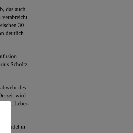
b, das auch
 verabreicht
wischen 30
on deutlich
Infusion
rius Scholtz,
nabwehr des
Derzeit wird
rust-, Leber-
n Wandel in