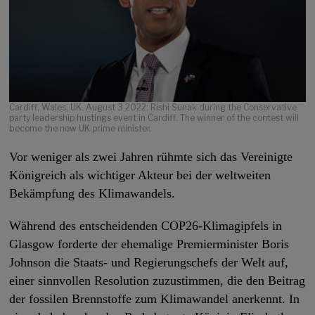
Cardiff, Wales, UK. August 3 2022: Rishi Sunak during the Conservative
party leadership hustings event in Cardiff. The winner of the contest will
become the new UK prime minister.
Vor weniger als zwei Jahren rühmte sich das Vereinigte
Königreich als wichtiger Akteur bei der weltweiten
Bekämpfung des Klimawandels.
Während des entscheidenden COP26-Klimagipfels in
Glasgow forderte der ehemalige Premierminister Boris
Johnson die Staats- und Regierungschefs der Welt auf,
einer sinnvollen Resolution zuzustimmen, die den Beitrag
der fossilen Brennstoffe zum Klimawandel anerkennt. In