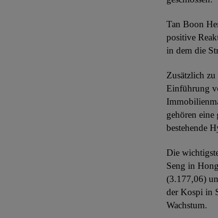
Tan Boon Hen
positive Reak
in dem die St
Zusätzlich zu
Einführung v
Immobilienma
gehören eine 
bestehende H
Die wichtigst
Seng in Hong
(3.177,06) u
der Kospi in 
Wachstum.