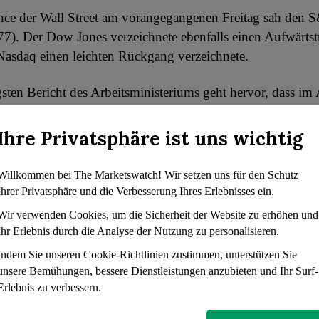
nce der Wall Street am vorangegangenen Freitag sah den 
7). Der Dow Jones verzeichnete ebenfalls einen Aufwärtst
asdaq einen leichten Rückgang verzeichnete.
ten Bericht des Arbeitsministeriums geht hervor, dass im
Arbeitsplätze entstanden sind. Dies zeigt eine stärkere Lei
 Juli, deutet aber auf eine Verlangsamung im Vergleich z
Ihre Privatsphäre ist uns wichtig
tslosenquote ist leicht gestiegen, bleibt aber auf einem hist
eau.
Willkommen bei The Marketswatch! Wir setzen uns für den Schutz
Ihrer Privatsphäre und die Verbesserung Ihres Erlebnisses ein.
e Entwicklung bei den Einstellungen und den Konsumausg
Wir verwenden Cookies, um die Sicherheit der Website zu erhöhen und
ssion im Jahr 2023 verhindert. Dennoch hat sie die Zentra
Ihr Erlebnis durch die Analyse der Nutzung zu personalisieren.
 Inflation vor Herausforderungen gestellt.
Indem Sie unseren Cookie-Richtlinien zustimmen, unterstützen Sie
unsere Bemühungen, bessere Dienstleistungen anzubieten und Ihr Surf-
tliche Entwicklung in der Vergangenheit hat die Marktanal
Erlebnis zu verbessern.
rden lassen, was die Zinsentscheidungen der Fed angeht. Di
et jedoch darauf hin, dass auf der nächsten Sitzung im S