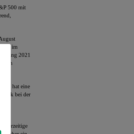
S&P 500 mit
rend,
 August
stung im
u Anfang 2021
orisch
aben hat eine
lbank bei der
ysten
e derzeitige
eptember ein