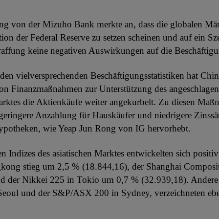
g von der Mizuho Bank merkte an, dass die globalen Märk
tion der Federal Reserve zu setzen scheinen und auf ein Sz
raffung keine negativen Auswirkungen auf die Beschäftigu
 den vielversprechenden Beschäftigungsstatistiken hat Chin
on Finanzmaßnahmen zur Unterstützung des angeschlage
rktes die Aktienkäufe weiter angekurbelt. Zu diesen Ma
geringere Anzahlung für Hauskäufer und niedrigere Zinssät
ypotheken, wie Yeap Jun Rong von IG hervorhebt.
en Indizes des asiatischen Marktes entwickelten sich positi
kong stieg um 2,5 % (18.844,16), der Shanghai Composi
nd der Nikkei 225 in Tokio um 0,7 % (32.939,18). Andere
Seoul und der S&P/ASX 200 in Sydney, verzeichneten eben