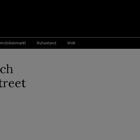
mobilienmarkt
Ruhestand
Welt
ach
treet