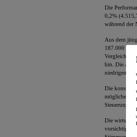
Die Performa
0,2% (4.515,7
während der N
Aus dem jüngs
187.000 neue 
Vergleich zum
hin. Die Arbei
niedrigen Niv
Die konstant
mögliche Reze
Steuerung der
Die wirtschaf
vorsichtig we
Stimmung deut