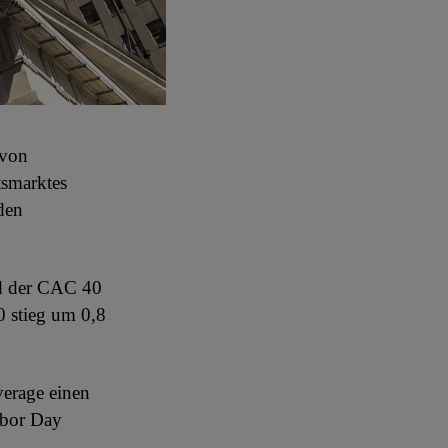
 von
tsmarktes
den
d der CAC 40
 stieg um 0,8
erage einen
abor Day