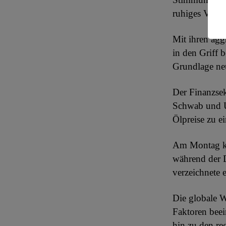
ruhiges Vorge
Mit ihren agg
in den Griff 
Grundlage neu
Der Finanzsek
Schwab und U.
Ölpreise zu e
Am Montag ka
während der 
verzeichnete 
Die globale W
Faktoren bee
hin zu den r