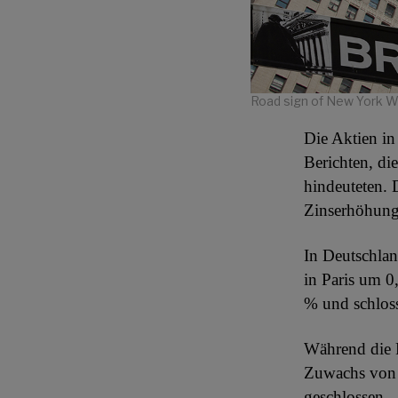
Road sign of New York Wa
Die Aktien i
Berichten, d
hindeuteten.
Zinserhöhung
In Deutschla
in Paris um 
% und schlos
Während die 
Zuwachs von 
geschlossen.