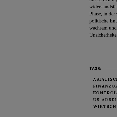
widerstandsfä
Phase, in der
politische En
wachsam und a
Unsicherheite
TAGS:
ASIATISC
FINANZO
KONTROL
US-ARBE
WIRTSCH