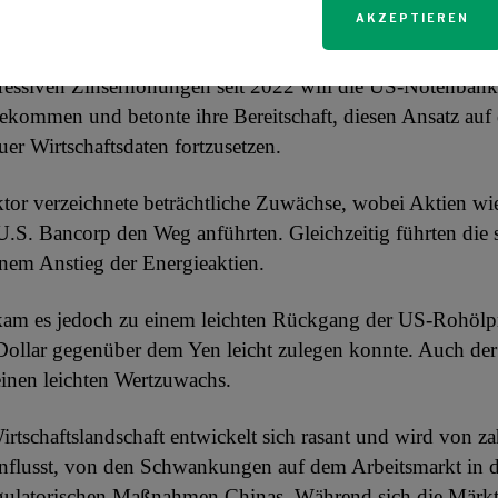
AKZEPTIEREN
hen zu erwarten ist.
ressiven Zinserhöhungen seit 2022 will die US-Notenbank 
bekommen und betonte ihre Bereitschaft, diesen Ansatz auf 
er Wirtschaftsdaten fortzusetzen.
tor verzeichnete beträchtliche Zuwächse, wobei Aktien wi
S. Bancorp den Weg anführten. Gleichzeitig führten die 
inem Anstieg der Energieaktien.
m es jedoch zu einem leichten Rückgang der US-Rohölpr
Dollar gegenüber dem Yen leicht zulegen konnte. Auch de
einen leichten Wertzuwachs.
irtschaftslandschaft entwickelt sich rasant und wird von za
influsst, von den Schwankungen auf dem Arbeitsmarkt in 
egulatorischen Maßnahmen Chinas. Während sich die Märk