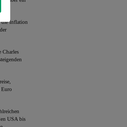
die Inflation
der
e Charles
steigenden
eise,
r Euro
hlreichen
den USA bis
te