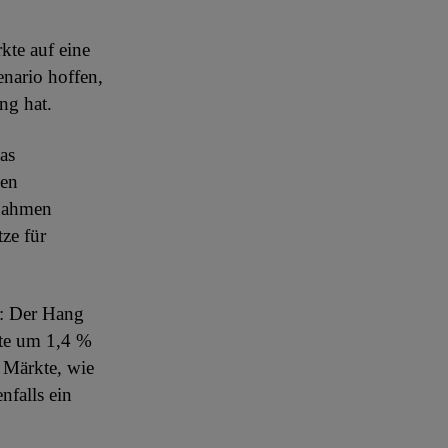
te auf eine
enario hoffen,
ng hat.
as
nen
ßnahmen
ze für
v: Der Hang
te um 1,4 %
 Märkte, wie
falls ein