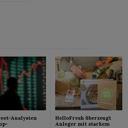
reet-Analysten
HelloFresh überzeugt
op-
Anleger mit starkem